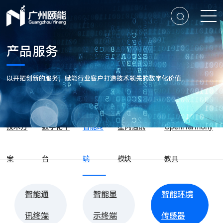
产品服务
以开拓创新的服务，赋能行业客户打造技术领先的数字化价值
技术方
数字化平
智能终
星闪通讯
OpenHarmony
案
台
端
模块
教具
智能通
智能显
智能环境
讯终端
示终端
传感器